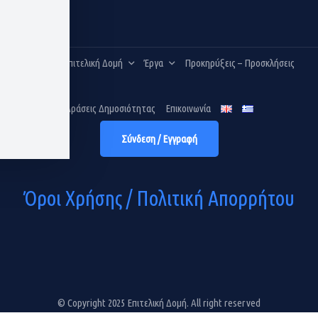
Α
Η Επιτελική Δομή
Έργα
Προκηρύξεις – Προσκλήσεις
Ρ
Χ
Ι
Δράσεις Δημοσιότητας
Επικοινωνία
Κ
Ποιοί Είμαστε
ΕΣΠΑ
Ή
Σύνδεση / Εγγραφή
Οργανόγραμμα
Ταμείο Ανάκαμψης Και
Ανθεκτικότητας
Όροι Χρήσης / Πολιτική Απορρήτου
Ευρωπαϊκό Ταμείο Προσαρμογής
Στην Παγκοσμιοποίηση Για Τους
Απολυμένους Εργαζόμενους
ALMA
© Copyright 2025 Επιτελική Δομή. All right reserved